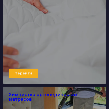
Перейти
Химчистка ортопедических
матрасов