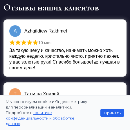
Отзывы наших клиентов
A
Azhgildiew Rakhmet
10 мая
Оценка
5
из 5
За такую цену и качество, нанимать можно хоть
каждую неделю, кристально чисто, приятно пахнет,
у вас золотые руки! Спасибо большое! 🙏 лучшая в
своем деле!
Т
Татьяна Хвалей
Мы используем cookie и Яндекс метрику
4 мая
для персонализации и аналитики.
Оценка
5
из 5
Подробнее в
политике
Принять
Очень быстрая уборка этой клининговой службой.
конфиденциальности и обработке
К тому же очень качественно и чисто. После
данных
.
ремонта особенно подходит. Все будет чисто и