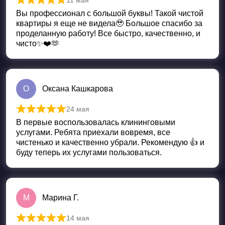
11 мая
Оценка
5
из 5
Вы профессионал с большой буквы! Такой чистой
квартиры я еще не видела🥹 Большое спасибо за
проделанную работу! Все быстро, качественно, и
чисто✨❤️🫶
О
Оксана Кашкарова
24 мая
Оценка
5
из 5
В первые воспользовалась клининговыми
услугами. Ребята приехали вовремя, все
чистенько и качественно убрали. Рекомендую 👍 и
буду теперь их услугами пользоваться.
М
Марина Г.
14 мая
Оценка
5
из 5